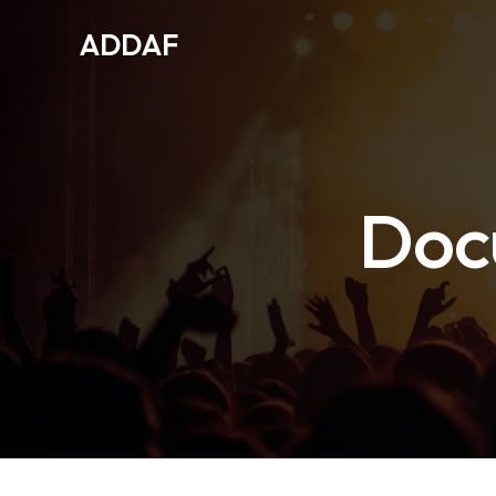
Ir
ADDAF
para
o
conteúdo
Doc